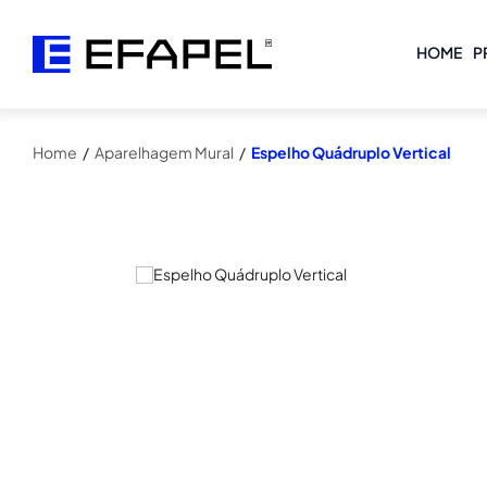
HOME
P
Home
/
Aparelhagem Mural
/
Espelho Quádruplo Vertical