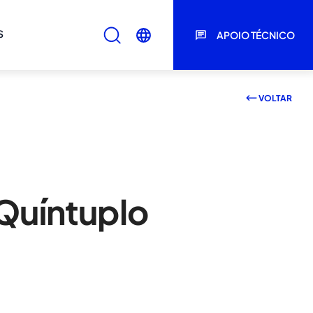
S
APOIO TÉCNICO
VOLTAR
Quíntuplo