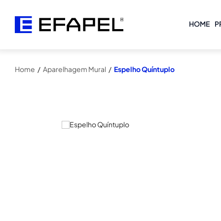
HOME
P
Home
/
Aparelhagem Mural
/
Espelho Quíntuplo